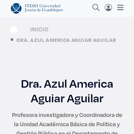
INICIO
DRA. AZUL AMERICA AGUIAR AGUILAR
Explora sitios web, programas académicos,
actividades y noticias
Dra. Azul America
Diplomados y Cursos
|
Aguiar Aguilar
Profesora investigadora y Coordinadora de
la Unidad Académica Básica de Política y
Gestión Pública en el Departamento de