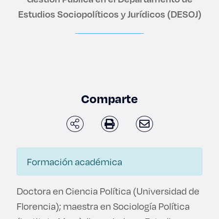
Enlaces de interés
Estudios Sociopolíticos y Jurídicos (DESOJ)
Aspirantes
Becas
Graduaciones
Comparte
CRUCE
Derecho
Formación académica
Lo más buscado
Doctora en Ciencia Política (Universidad de
Carreras
Florencia); maestra en Sociología Política