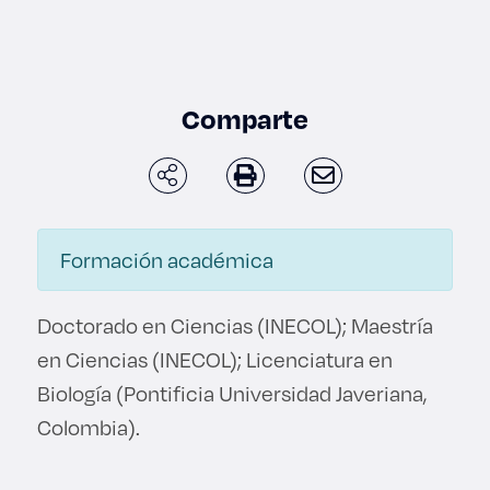
Enlaces de interés
Aspirantes
Comparte
Becas
Graduaciones
CRUCE
Formación académica
Derecho
Doctorado en Ciencias (INECOL); Maestría
en Ciencias (INECOL); Licenciatura en
Lo más buscado
Biología (Pontificia Universidad Javeriana,
Colombia).
Carreras