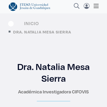
INICIO
DRA. NATALIA MESA SIERRA
Explora sitios web, programas académicos,
actividades y noticias
Dra. Natalia Mesa
Diplomados y Curs
|
Sierra
Académica Investigadora CIFOVIS