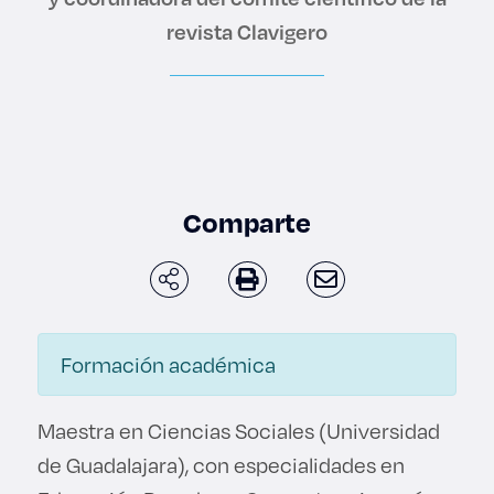
Enlaces de interés
revista Clavigero
Aspirantes
Becas
Graduaciones
Comparte
CRUCE
Derecho
Formación académica
Lo más buscado
Maestra en Ciencias Sociales (Universidad
Carreras
de Guadalajara), con especialidades en