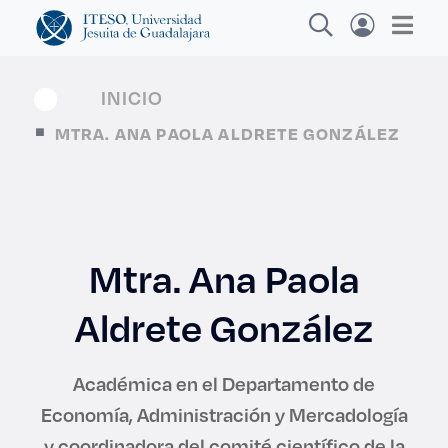
INICIO
MTRA. ANA PAOLA ALDRETE GONZÁLEZ
Explora sitios web, programas académicos,
actividades y noticias
Mtra. Ana Paola
Diplomados y
|
Aldrete González
Académica en el Departamento de
Economía, Administración y Mercadología
y coordinadora del comité científico de la