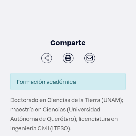
Enlaces de interés
Aspirantes
Becas
Comparte
Graduaciones
CRUCE
Formación académica
Derecho
Doctorado en Ciencias de la Tierra (UNAM);
Lo más buscado
maestría en Ciencias (Universidad
Autónoma de Querétaro); licenciatura en
Carreras
Ingeniería Civil (ITESO).