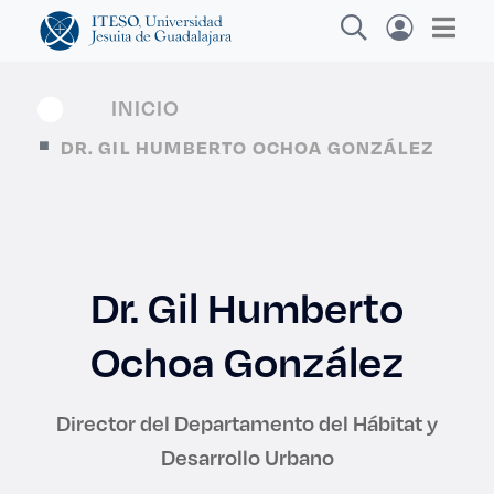
INICIO
DR. GIL HUMBERTO OCHOA GONZÁLEZ
Explora sitios web, programas académicos,
actividades y noticias
Dr. Gil Humberto
Diplomados y Cursos
|
Ochoa González
Director del Departamento del Hábitat y
Desarrollo Urbano