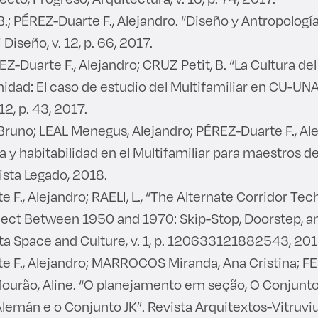
B.; PÉREZ-Duarte F., Alejandro. “Diseño y Antropología
 Diseño, v. 12, p. 66, 2017.
REZ-Duarte F., Alejandro; CRUZ Petit, B. “La Cultura 
idad: El caso de estudio del Multifamiliar en CU-UN
12, p. 43, 2017.
Bruno; LEAL Menegus, Alejandro; PÉREZ-Duarte F., Ale
a y habitabilidad en el Multifamiliar para maestros de
ista Legado, 2018.
 F., Alejandro; RAELI, L., “The Alternate Corridor Tec
ject Between 1950 and 1970: Skip-Stop, Doorstep, a
sta Space and Culture, v. 1, p. 120633121882543, 201
e F., Alejandro; MARROCOS Miranda, Ana Cristina; F
ourão, Aline. “O planejamento em seção, O Conjunt
lemán e o Conjunto JK”. Revista Arquitextos-Vitruviu