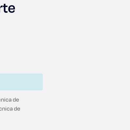
rte
cnica de
écnica de