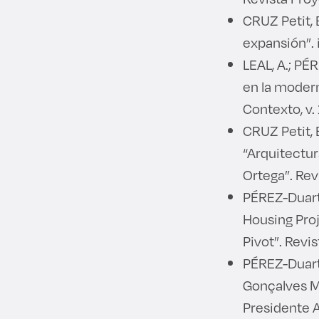
CRUZ Petit, 
expansión”. i
LEAL, A.; PÉ
en la modern
Contexto, v. 
CRUZ Petit, 
“Arquitectur
Ortega”. Rev
PÉREZ-Duarte
Housing Pro
Pivot”. Revi
PÉREZ-Duart
Gonçalves M
Presidente A