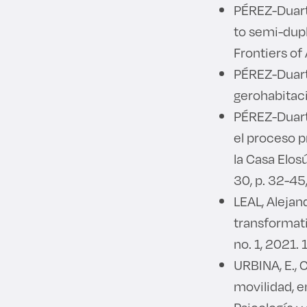
PÉREZ-Duarte
to semi-dup
Frontiers of
PÉREZ-Duarte
gerohabitaci
PÉREZ-Duarte
el proceso p
la Casa Elos
30, p. 32-45
LEAL, Alejan
transformati
no. 1, 2021.
URBINA, E., 
movilidad, e