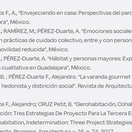
 F., A., “Envejeciendo en casa: Perspectivas del par
ra”, México.
; RAMÍREZ, M.; PÉREZ-Duarte, A. “Emociones social
n prácticas de cuidado colectivo, entre y con perso
ovilidad reducida”, México.
 PÉREZ-Duarte, A. “Hábitat y personas mayores: Exp
cualitativa en Guadalajara”, México.
B. ; PÉREZ-Duarte F., Alejandro. “La varanda gourmet 
hedonista y distinción social”. Revista de Arquitectura,
 F., Alejandro; CRUZ Petit, B. “Gerohabitación, Coha
ión: Tres Estrategias De Proyecto Para La Tercera E
abitation, Indetermination: Three Project Strategies 
cto, Progreso, Arquitectura, v. 16, p. 74, 2017.