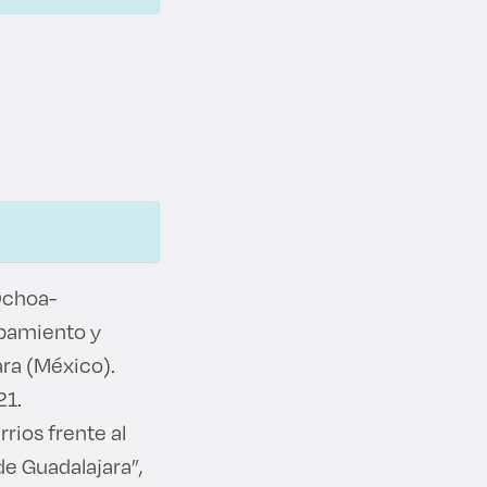
Ochoa-
ipamiento y
ra (México).
21.
ios frente al
e Guadalajara”,