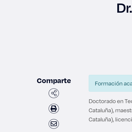
Dr
Enlac
Aspir
Becas
Comparte
Formación ac
Gradu
CRUC
Doctorado en Teor
Cataluña), maestr
Derec
Cataluña), licen