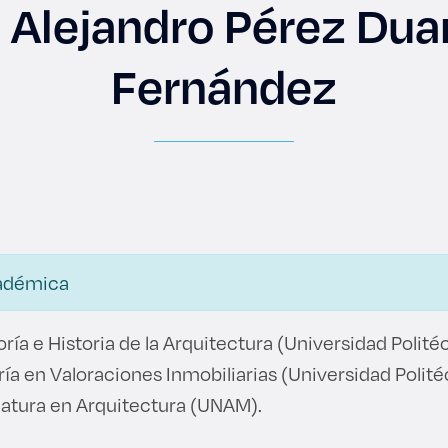
. Alejandro Pérez Dua
Fernández
es de interés
Lo más buscado
antes
Carreras
Derecho
adémica
aciones
Prepa ITESO
E
Becas
ía e Historia de la Arquitectura (Universidad Polité
ía en Valoraciones Inmobiliarias (Universidad Polit
ho
Sustentabilidad
ciatura en Arquitectura (UNAM).