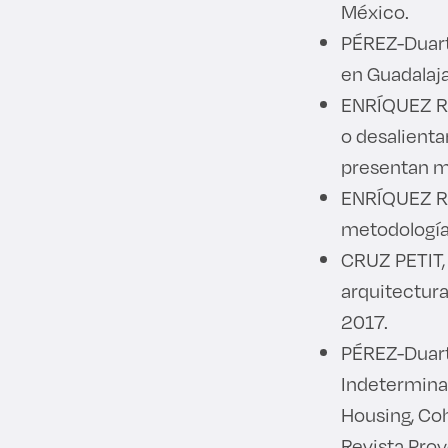
México.
PÉREZ-Duarte
en Guadalaja
ENRÍQUEZ R.
o desalienta
presentan m
ENRÍQUEZ R.;
metodología 
CRUZ PETIT, 
arquitectura 
2017.
PÉREZ-Duarte
Indeterminac
Housing, Coh
Revista Proye