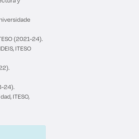
tectura y
Universidade
ITESO (2021-24).
MDEIS, ITESO
22).
3-24).
idad, ITESO,