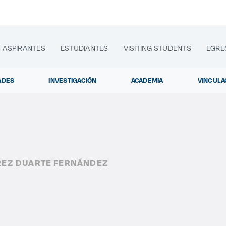
ASPIRANTES
ESTUDIANTES
VISITING STUDENTS
EGRE
ADES
INVESTIGACIÓN
ACADEMIA
VINCULA
lora sitios web, programas académicos, actividades y noti
REZ DUARTE FERNÁNDEZ
Diplomados y
|