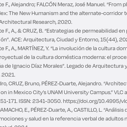
 F., Alejandro; FALCÓN Meraz, José Manuel. “From pl
lex: The New Humanism and the alternate-corridor t
 Architectural Research, 2020.
 F., A., & CRUZ, B. “Estrategias de permeabilidad en
ón”. ACE: Arquitectura, Ciudad y Entorno, 15(44), 20
 F., A., MARTÍNEZ, Y. “La involución de la cultura d
royectual de la cultura doméstica moderna: el proc
úa de Ignacio Díaz Morales”. Legado de Arquitectura y 
, 2021.
dro, CRUZ, Bruno, PÉREZ-Duarte, Alejandro. “Archite
on in Mexico City’s UNAM University Campus.” VLC a
 151-171. ISSN: 2341-3050. https://doi.org/10.4995/
CAMACHO, E., PÉREZ-Duarte, A., CASTILLO, L. “Análisis 
mociones y salud en la referencia verbal de adultos 