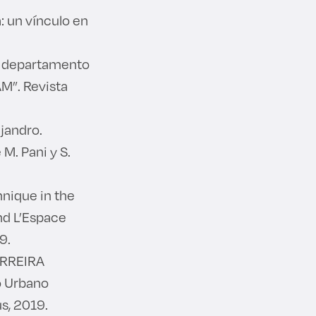
: un vínculo en
del departamento
AM”. Revista
jandro.
 M. Pani y S.
hnique in the
nd L’Espace
9.
ERREIRA
o Urbano
s, 2019.