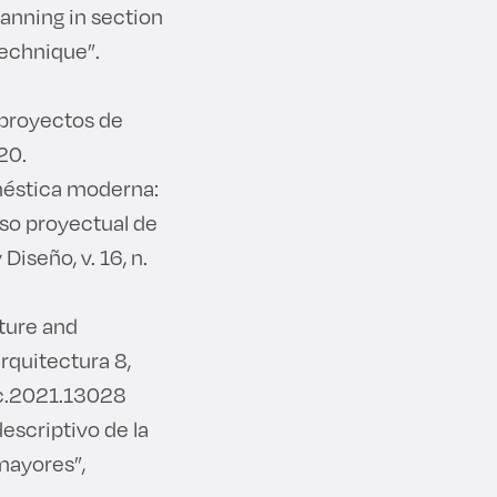
anning in section
echnique”.
 proyectos de
20.
oméstica moderna:
eso proyectual de
Diseño, v. 16, n.
cture and
rquitectura 8,
vlc.2021.13028
descriptivo de la
mayores”,