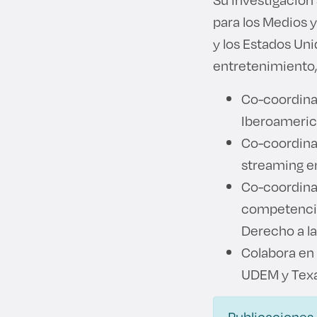
para los Medios 
y los Estados Un
entretenimiento, 
Co-coordina
Iberoameric
Co-coordinad
streaming e
Co-coordina
competencia
Derecho a l
Colabora en 
UDEM y Texas
Publicaciones