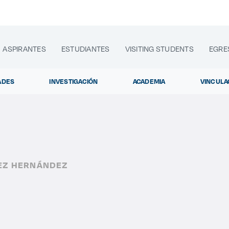
ASPIRANTES
ESTUDIANTES
VISITING STUDENTS
EGRE
ADES
INVESTIGACIÓN
ACADEMIA
VINCULA
lora sitios web, programas académicos, actividades y noti
LEZ HERNÁNDEZ
Diplomados
|