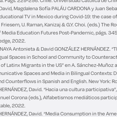
. Págs. 229-256. Chile: Universidad Católica de Chi
avid, Magdalena Sofía PALÁU CARDONA y Juan Seb
ucational TV in Mexico during Covid-19: the case o
Y. Friesem, U. Raman, Kanizaj & G.Y. Choi. (eds.) The R
 Media Education Futures Post-Pandemic, págs. 345
edge, 2022.
AYA Antonieta & David GONZÁLEZ HERNÁNDEZ. “Th
ingual Spaces in School and Community to Counterac
 of Latinx Migrants in the US” en A. Sánchez-Muñoz a
nicative Spaces and Media in Bilingual Contexts: D
nd Counterflows in Spanish and English. New York: R
RNÁNDEZ, David. “Hacia una cultura participativa”,
uel Corona (eds.), Alfabetismos mediáticos particip
table, 2022.
RNÁNDEZ, David. “Media Consumption in the Amer