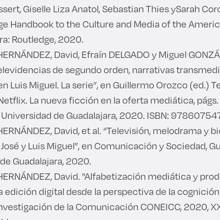
ssert, Giselle Liza Anatol, Sebastian Thies ySarah Cor
ge Handbook to the Culture and Media of the America
rra: Routledge, 2020.
ERNÁNDEZ, David, Efraín DELGADO y Miguel GONZÁ
Televidencias de segundo orden, narrativas transmed
n Luis Miguel. La serie”, en Guillermo Orozco (ed.) T
etflix. La nueva ficción en la oferta mediática, págs
: Universidad de Guadalajara, 2020. ISBN: 9786075
NÁNDEZ, David, et al. “Televisión, melodrama y bio
é José y Luis Miguel”, en Comunicación y Sociedad, Gu
 de Guadalajara, 2020.
RNÁNDEZ, David. "Alfabetización mediática y prod
a edición digital desde la perspectiva de la cognición
Investigación de la Comunicación CONEICC, 2020, XX