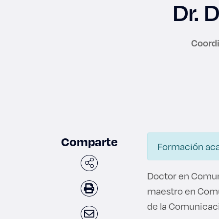
Dr. 
Coordi
Enlac
Aspir
Becas
Comparte
Gradu
Formación ac
CRUC
Doctor en Comuni
maestro en Comun
Derec
de la Comunicaci