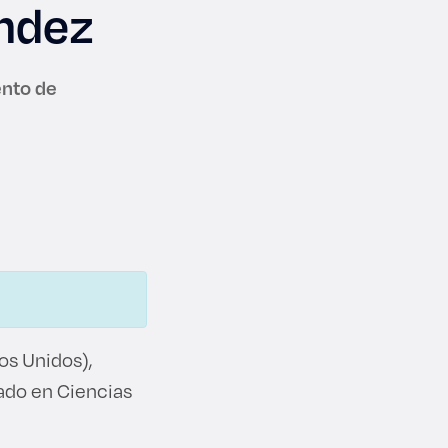
ández
ento de
os Unidos),
iado en Ciencias