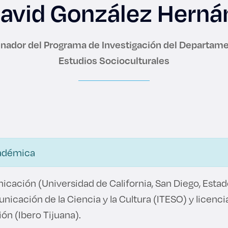
David González Hern
nador del Programa de Investigación del Departam
es de interés
Lo más buscado
Estudios Socioculturales
antes
Carreras
Derecho
aciones
Prepa ITESO
adémica
E
Becas
cación (Universidad de California, San Diego, Estad
icación de la Ciencia y la Cultura (ITESO) y licenc
ho
Sustentabilidad
ón (Ibero Tijuana).