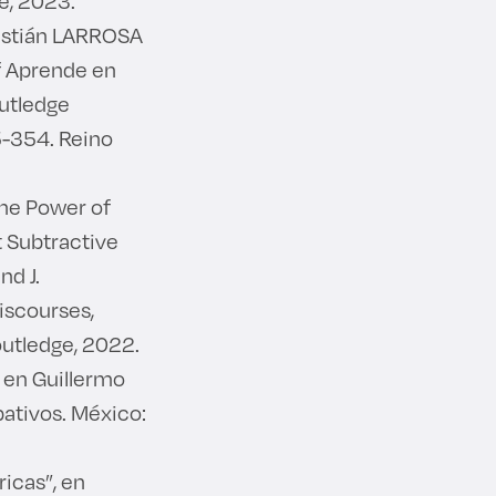
le, 2023.
astián LARROSA
f Aprende en
outledge
-354. Reino
e Power of
t Subtractive
nd J.
iscourses,
outledge, 2022.
 en Guillermo
ativos. México:
icas”, en