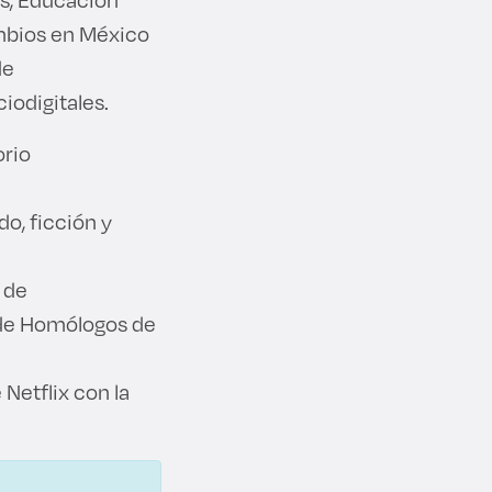
ambios en México
de
ciodigitales.
orio
o, ficción y
 de
 de Homólogos de
Netflix con la