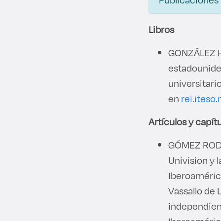
Libros
GONZÁLEZ HE
estadouniden
universitari
en
rei.iteso
Artículos y capítu
GÓMEZ RODR
Univision y 
Iberoamérica
Vassallo de L
independient