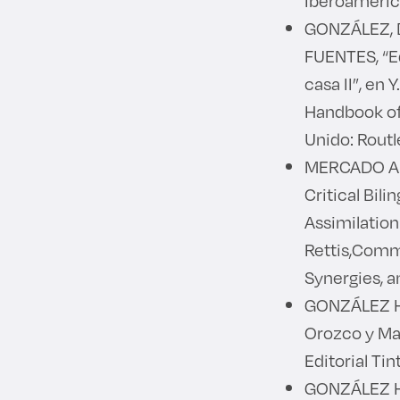
Iberoamérica
GONZÁLEZ, D
FUENTES, “Ed
casa II”, en 
Handbook of
Unido: Routl
MERCADO AN
Critical Bil
Assimilation
Rettis,Commu
Synergies, a
GONZÁLEZ HE
Orozco y Man
Editorial Tin
GONZÁLEZ HE