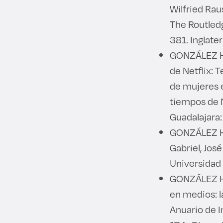
Wilfried Rau
The Routled
381. Inglate
GONZÁLEZ H
de Netflix: 
de mujeres e
tiempos de N
Guadalajara
GONZÁLEZ HER
Gabriel, Jos
Universidad
GONZÁLEZ HE
en medios: l
Anuario de 