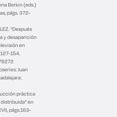
ona Berkin (eds.)
s, págs. 372-
LEZ. “Después
ia y desaparición
elevisión en
. 127-154.
478272
series: Juan
adalajara:
ucción práctica
 distribuida" en
VII, págs.163-