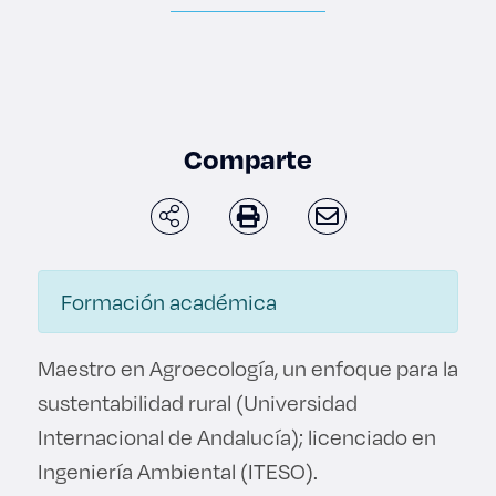
Enlaces de interés
Aspirantes
Becas
Comparte
Graduaciones
CRUCE
Formación académica
Derecho
Maestro en Agroecología, un enfoque para la
Lo más buscado
sustentabilidad rural (Universidad
Internacional de Andalucía); licenciado en
Carreras
Ingeniería Ambiental (ITESO).