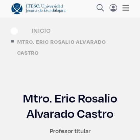
INICIO
MTRO. ERIC ROSALIO ALVARADO
Explora sitios web, programas académicos,
CASTRO
actividades y noticias
Diplomados
|
Mtro. Eric Rosalio
Alvarado Castro
Profesor titular