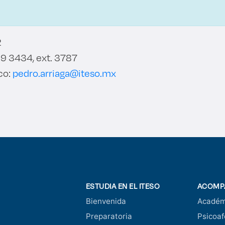
2
9 3434, ext. 3787
co:
pedro.arriaga@iteso.mx
ESTUDIA EN EL ITESO
ACOMP
Bienvenida
Académ
Preparatoria
Psicoaf