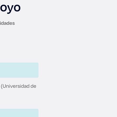
royo
nidades
a (Universidad de