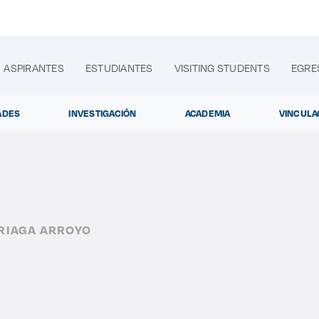
ASPIRANTES
ESTUDIANTES
VISITING STUDENTS
EGRE
ADES
INVESTIGACIÓN
ACADEMIA
VINCULA
lora sitios web, programas académicos, actividades y noti
RRIAGA ARROYO
Diplomado
|