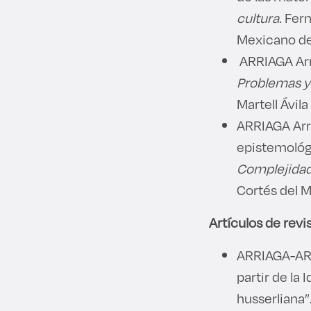
cultura
. Fer
Mexicano de
ARRIAGA Arr
Problemas y
Martell Ávil
ARRIAGA Arro
epistemológ
Complejidad
Cortés del M
Artículos de revi
ARRIAGA-ARRO
partir de la
husserliana”