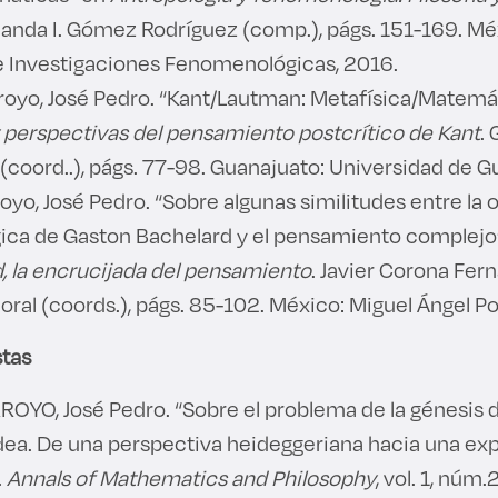
nanda I. Gómez Rodríguez (comp.), págs. 151-169. Mé
 Investigaciones Fenomenológicas, 2016.
oyo, José Pedro. “Kant/Lautman: Metafísica/Matemá
 perspectivas del pensamiento postcrítico de Kant
.
a (coord..), págs. 77-98. Guanajuato: Universidad de 
yo, José Pedro. “Sobre algunas similitudes entre la 
ica de Gaston Bachelard y el pensamiento complejo
, la encrucijada del pensamiento
. Javier Corona Fer
oral (coords.), págs. 85-102. México: Miguel Ángel Po
stas
YO, José Pedro. “Sobre el problema de la génesis de
 Idea. De una perspectiva heideggeriana hacia una ex
.
Annals of Mathematics and Philosophy
, vol. 1, núm.