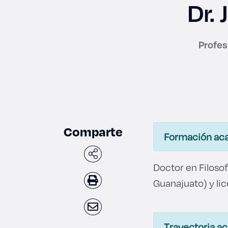
Dr.
Profes
Enlac
Aspir
Becas
Comparte
Formación ac
Gradu
Doctor en Filosof
CRUC
Guanajuato) y lic
Derec
Trayectoria a