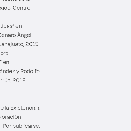
xico: Centro
ticas” en
 Genaro Ángel
Guanajuato, 2015.
obra
” en
nández y Rodolfo
rrúa, 2012.
 la Existencia a
ploración
2. Por publicarse.