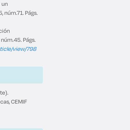
 un
5, núm.71. Págs.
ción
, núm.45. Págs.
rticle/view/798
te).
cas, CEMIF