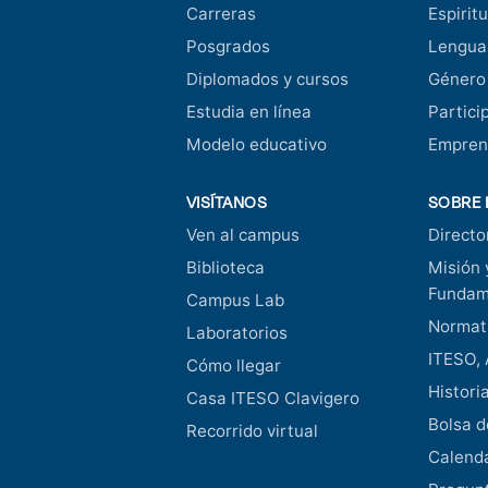
Carreras
Espiritu
Posgrados
Lengua
Diplomados y cursos
Género
Estudia en línea
Partici
Modelo educativo
Empren
VISÍTANOS
SOBRE 
Ven al campus
Directo
Biblioteca
Misión 
Fundam
Campus Lab
Normati
Laboratorios
ITESO, 
Cómo llegar
Histori
Casa ITESO Clavigero
Bolsa d
Recorrido virtual
Calend