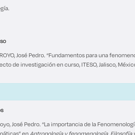
gía.
rso
OYO, José Pedro. “Fundamentos para una fenomenol
yecto de investigación en curso, ITESO, Jalisco, Méxic
os
yo, José Pedro. “La importancia de la Fenomenología 
máticas” en
Antropología y fenomenología. Filosofía y