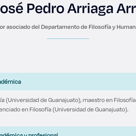
 José Pedro Arriaga Ar
or asociado del Departamento de Filosofía y Huma
es de interés
Lo más buscado
antes
Carreras
Derecho
adémica
aciones
Prepa ITESO
ía (Universidad de Guanajuato), maestro en Filosofí
E
Becas
enciado en Filosofía (Universidad de Guanajuato).
ho
Sustentabilidad
cadémica y profesional